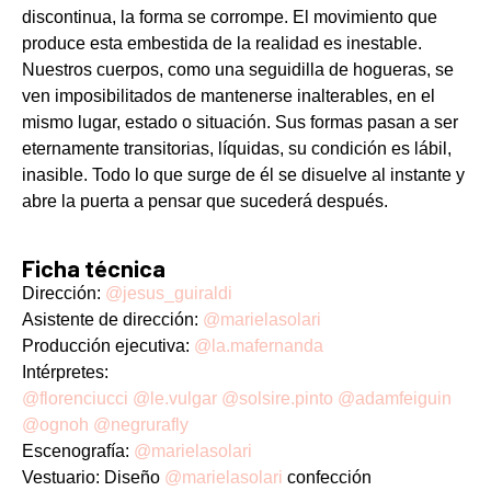
discontinua, la forma se corrompe. El movimiento que
produce esta embestida de la realidad es inestable.
Nuestros cuerpos, como una seguidilla de hogueras, se
ven imposibilitados de mantenerse inalterables, en el
mismo lugar, estado o situación. Sus formas pasan a ser
eternamente transitorias, líquidas, su condición es lábil,
inasible. Todo lo que surge de él se disuelve al instante y
abre la puerta a pensar que sucederá después.
Ficha técnica
Dirección:
@jesus_guiraldi
Asistente de dirección:
@marielasolari
Producción ejecutiva:
@la.mafernanda
Intérpretes:
@florenciucci
@le.vulgar
@solsire.pinto
@adamfeiguin
@ognoh
@negrurafly
Escenografía:
@marielasolari
Vestuario: Diseño
@marielasolari
confección