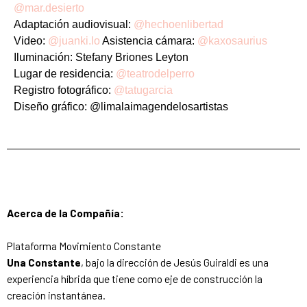
@mar.desierto
Adaptación audiovisual:
@hechoenlibertad
Video:
@juanki.lo
Asistencia cámara:
@kaxosaurius
Iluminación: Stefany Briones Leyton
Lugar de residencia:
@teatrodelperro
Registro fotográfico:
@tatugarcia
Diseño gráfico: @limalaimagendelosartistas⠀⠀
⠀⠀⠀⠀⠀⠀⠀⠀⠀
Acerca de la Compañía:
Plataforma Movimiento Constante
Una Constante
, bajo la dirección de Jesús Guiraldi es una
experiencia híbrida que tiene como eje de construcción la
creación instantánea.